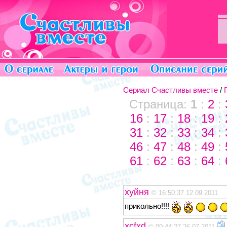
Сериал Счастливы вместе
/
Страница:
1
:
2
:
16
:
17
:
18
:
19
:
31
:
32
:
33
:
34
:
46
:
47
:
48
:
49
:
61
:
62
:
63
:
64
:
хуйня
© 16:50:37 12.09.2011
прикольно!!!!
xcfxd
© 09:44:27 26.07.2011