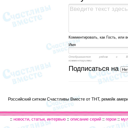
Комментировать, как Гость, или в
Имя
Отображается рядом с Ва
комментариями
Подписаться на
Российский ситком Счастливы Вместе от ТНТ, ремейк америк
::
новости, статьи, интервью
::
описание серий
::
герои
::
му