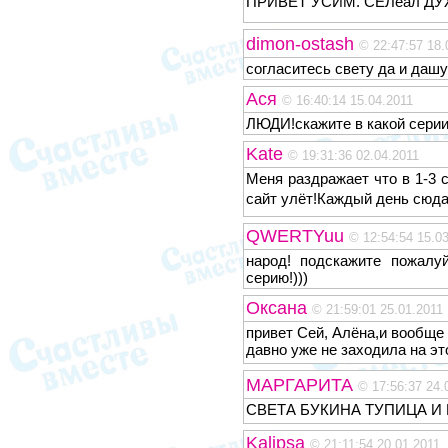
ПРИВЕТ УСИМ. СЕЛеал Д
dimon-ostash
© 22:47:57 18.
согласитесь свету да и дашу
Ася
© 16:40:14 15.04.2011
ЛЮДИ!скажите в какой сери
Kate
© 19:31:36 02.04.2011
Меня раздражает что в 1-3 с
сайт улёт!Каждый день сюда
QWERTYuu
© 12:54:54 15.0
народ! подскажите пожалу
серию!)))
Оксана
© 21:59:01 25.01.2011
привет Сей, Алёна,и вообще 
давно уже не заходила на эт
МАРГАРИТА
© 17:56:37 24.
СВЕТА БУКИНА ТУПИЦА 
Kalipsa
© 21:11:54 20.01.2011