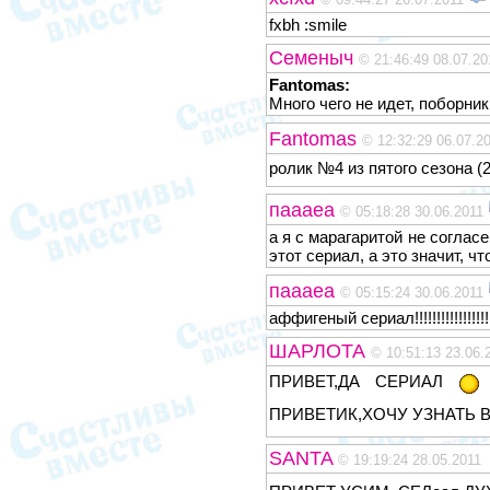
fxbh :smile
Семеныч
© 21:46:49 08.07.20
Fantomas:
Много чего не идет, поборник
Fantomas
© 12:32:29 06.07.2
ролик №4 из пятого сезона (
паааеа
© 05:18:28 30.06.2011
а я с марагаритой не согласе
этот сериал, а это значит, что 
паааеа
© 05:15:24 30.06.2011
аффигеный сериал!!!!!!!!!!!!!!!!!!!!!!!!
ШАРЛОТА
© 10:51:13 23.06.
ПРИВЕТ,ДА СЕРИАЛ
ПРИВЕТИК,ХОЧУ УЗНАТЬ 
SANTA
© 19:19:24 28.05.2011