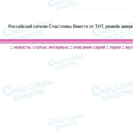
Российский ситком Счастливы Вместе от ТНТ, ремейк америк
::
новости, статьи, интервью
::
описание серий
::
герои
::
му