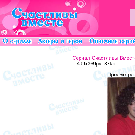
Сериал Счастливы Вмест
: 499x369px, 37kb
:: Просмотро