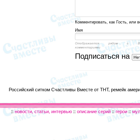
Комментировать, как Гость, или в
Имя
Отображается рядом с Ва
комментариями
Подписаться на
Российский ситком Счастливы Вместе от ТНТ, ремейк америк
::
новости, статьи, интервью
::
описание серий
::
герои
::
му