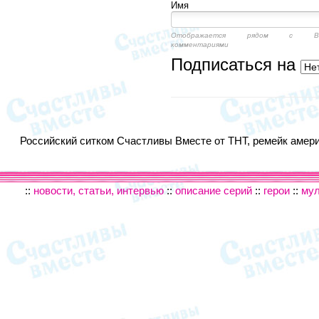
Имя
Отображается рядом с Ва
комментариями
Подписаться на
Российский ситком Счастливы Вместе от ТНТ, ремейк америк
::
новости, статьи, интервью
::
описание серий
::
герои
::
му