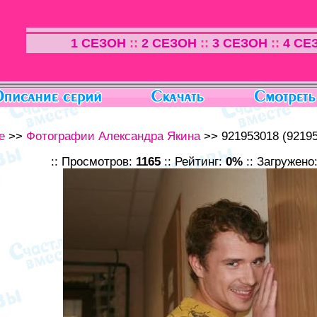
1 СЕЗОН
::
2 СЕЗОН
::
3 СЕЗОН
::
4 СЕ
е
>>
Фотографии Александра Якина
>> 921953018 (92195
:: Просмотров:
1165
:: Рейтинг:
0%
:: Загружено