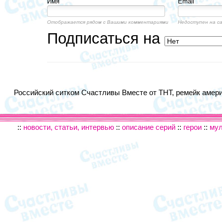
Имя
Email
Отображается рядом с Вашими комментариями
Недоступен на с
Подписаться на
Российский ситком Счастливы Вместе от ТНТ, ремейк америк
::
новости, статьи, интервью
::
описание серий
::
герои
::
му