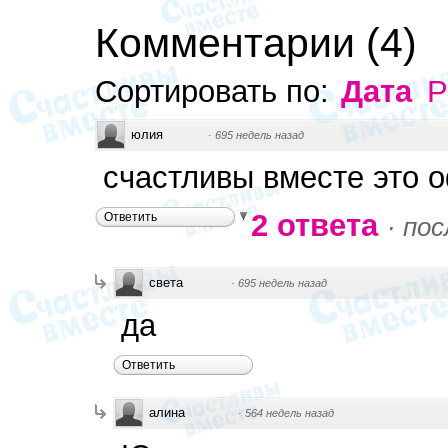
Комментарии
(
4
)
Сортировать по:
Дата
Р
юлия
·
695 недель назад
счастливы вместе это 
2 ответа
Ответить
·
пос
света
·
695 недель назад
да
Ответить
алина
·
564 недель назад