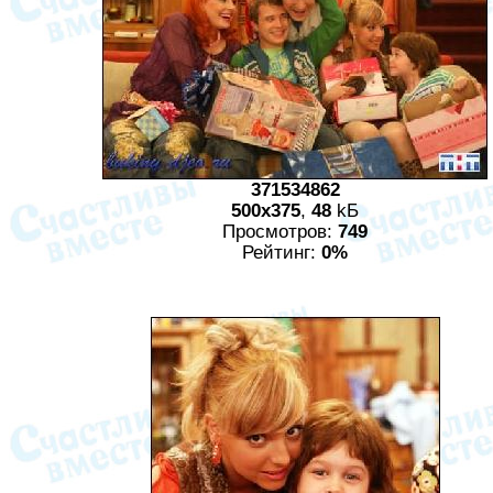
371534862
500x375
,
48
kБ
Просмотров:
749
Рейтинг:
0%