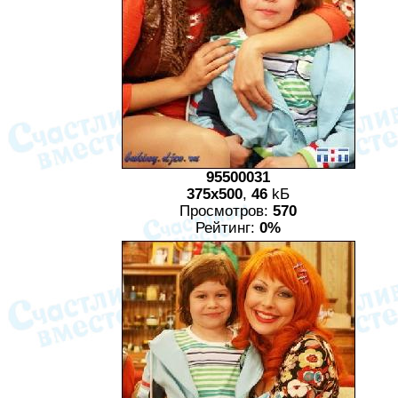
95500031
375x500
,
46
kБ
Просмотров:
570
Рейтинг:
0%