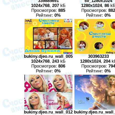
339885691
sv_1280x1024
1024x768
,
207
kБ
1280x1024
,
86
k
Просмотров:
885
Просмотров:
88
Рейтинг:
0%
Рейтинг:
0%
bukiny.djeo.ru_wall_005
303963233
1024x768
,
243
kБ
1280x1024
,
204
k
Просмотров:
806
Просмотров:
79
Рейтинг:
0%
Рейтинг:
0%
bukiny.djeo.ru_wall_012
bukiny.djeo.ru_wall