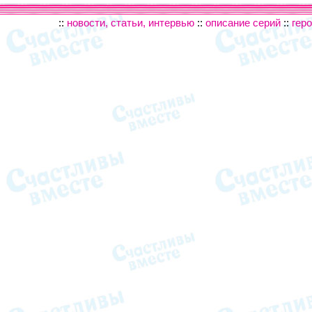
::
новости, статьи, интервью
::
описание серий
::
гер