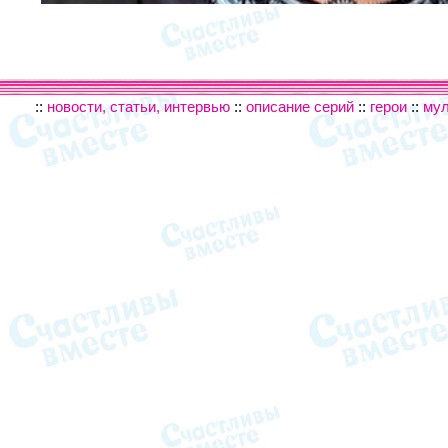
::
новости, статьи, интервью
::
описание серий
::
герои
::
му