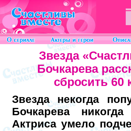
Звезда «Счаст
Бочкарева расск
сбросить 60 
Звезда некогда поп
Бочкарева никогда
Актриса умело подч