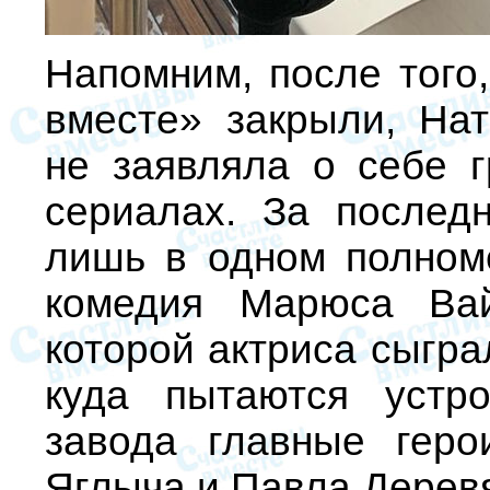
Напомним, после того,
вместе» закрыли, Нат
не заявляла о себе 
сериалах. За послед
лишь в одном полном
комедия Марюса Вай
которой актриса сыгра
куда пытаются устр
завода главные гер
Яглыча и Павла Дерев