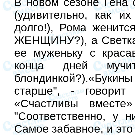
В новом сезоне Гена 
(удивительно, как и
долго!), Рома женит
ЖЕНЩИНУ?), а Светка
ее муженьку с краса
конца дней мучи
блондинкой?).«Буки
старше", - говорит
«Счастливы вместе»
"Соответственно, у н
Самое забавное, и эт