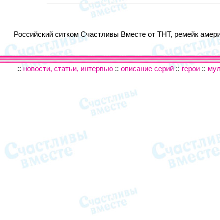
Российский ситком Счастливы Вместе от ТНТ, ремейк америк
::
новости, статьи, интервью
::
описание серий
::
герои
::
му