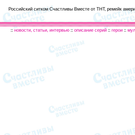
Российский ситком Счастливы Вместе от ТНТ, ремейк америк
::
новости, статьи, интервью
::
описание серий
::
герои
::
му