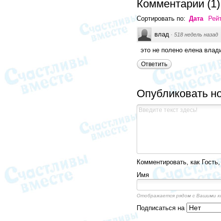
Комментарии
(
1
)
Сортировать по:
Дата
Рей
влад
·
518 недель назад
это не полено елена влад
Ответить
Опубликовать н
Комментировать, как Гость,
Имя
Отображается рядом с Вашими 
Подписаться на