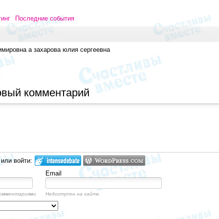
тинг
Последние события
имировна а захарова юлия сергеевна
овый комментарий
 или войти:
Email
комментариями
Недоступен на сайте.