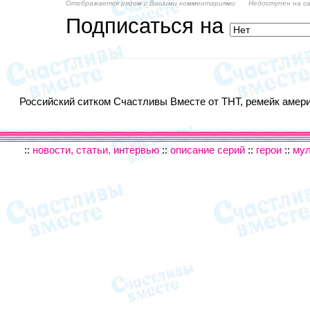
Отображается рядом с Вашими комментариями
Недоступен на с
Подписаться на
Российский ситком Счастливы Вместе от ТНТ, ремейк америк
::
новости, статьи, интервью
::
описание серий
::
герои
::
му