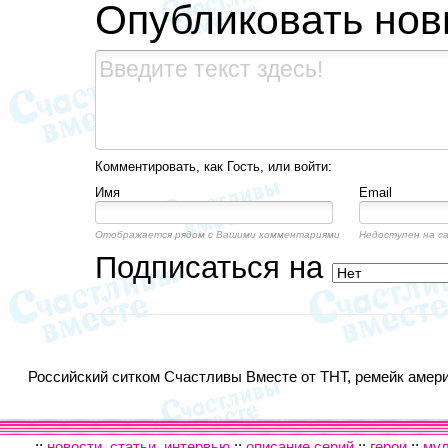
Опубликовать но
Комментировать, как Гость, или войти:
Имя
Email
Отображается рядом с Вашими комментариями
Недоступен на с
Подписаться на
Российский ситком Счастливы Вместе от ТНТ, ремейк америк
::
новости, статьи, интервью
::
описание серий
::
герои
::
му