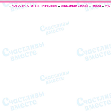
::
новости, статьи, интервью
::
описание серий
::
герои
::
му