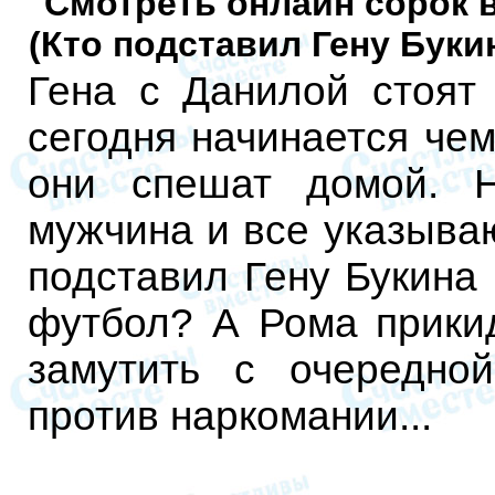
Смотреть онлайн сорок 
(Кто подставил Гену Бук
Гена с Данилой стоят
сегодня начинается че
они спешат домой. 
мужчина и все указываю
подставил Гену Букина 
футбол? А Рома прики
замутить с очередно
против наркомании...