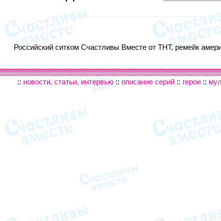
Российский ситком Счастливы Вместе от ТНТ, ремейк америк
::
новости, статьи, интервью
::
описание серий
::
герои
::
му