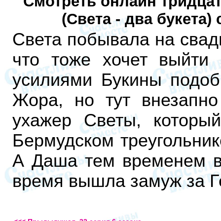
Смотреть онлайн тридцат
(Света - два букета
Света побывала на свад
что тоже хочет выйти
усилиями Букины подоб
Жора, но тут внезапн
ухажер Светы, которы
Бермудском треугольник
А Даша тем временем во
время вышла замуж за Г