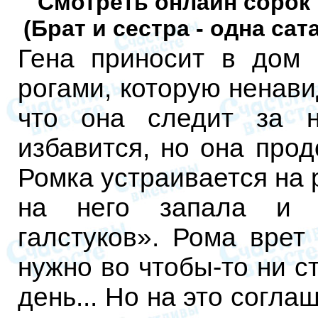
Смотреть онлайн сорок
(Брат и сестра - одна са
Гена приносит в дом 
рогами, которую ненави
что она следит за н
избавится, но она прод
Ромка устраивается на 
на него запала и п
галстуков». Рома врет 
нужно во чтобы-то ни с
день... Но на это согл