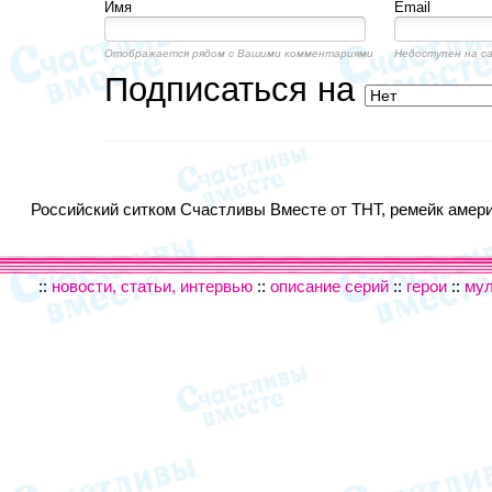
Имя
Email
Отображается рядом с Вашими комментариями
Недоступен на с
Подписаться на
Российский ситком Счастливы Вместе от ТНТ, ремейк америк
::
новости, статьи, интервью
::
описание серий
::
герои
::
му