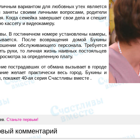
тличным вариантом для любовных утех является
и заняты своими личными вопросами, родители
я. Когда семейка завершает свои дела и спешит
ю кассету и видеокамеру.
овы. В гостиничном номере установлены камеры,
ывается. После возвращения домой Букины
ошении обслуживающего персонала. Требуется
ть руки, то личная жизнь наивных постояльцев
росмотра за определенную плату.
ние пострадавших от обмана вызывает в городе
ние желает практически весь город. Букины и
 покажет 40-ая серия Счастливы вместе .
иев.
Станьте первым!
овый комментарий