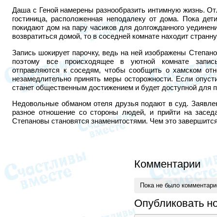
Даша с Геной намерены разнообразить интимную жизнь. О
гостиница, расположенная неподалеку от дома. Пока дет
покидают дом на пару часиков для долгожданного уединени
возвратиться домой, то в соседней комнате находит странну
Запись шокирует парочку, ведь на ней изображены Степан
поэтому все происходящее в уютной комнате запис
отправляются к соседям, чтобы сообщить о хамском отн
незамедлительно принять меры осторожности. Если опусти
станет общественным достижением и будет доступной для п
Недовольные обманом отеля друзья подают в суд. Заявле
разное отношение со стороны людей, и прийти на заседа
Степановы становятся знаменитостями. Чем это завершится,
Комментарии
Пока не было комментар
Опубликовать н