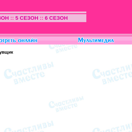
ЗОН
::
5 СЕЗОН
::
6 СЕЗОН
бувщик