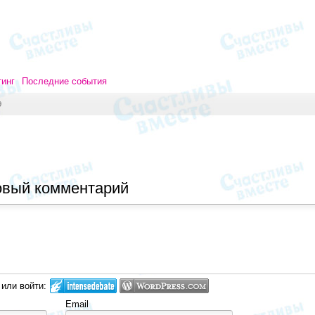
тинг
Последние события
д
овый комментарий
 или войти:
Email