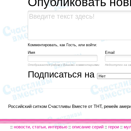
Опубликовать но
Комментировать, как Гость, или войти:
Имя
Email
Отображается рядом с Вашими комментариями
Недоступен на с
Подписаться на
Российский ситком Счастливы Вместе от ТНТ, ремейк америк
::
новости, статьи, интервью
::
описание серий
::
герои
::
му