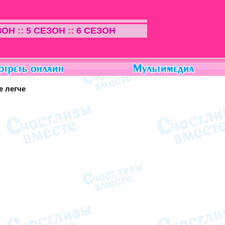
ЗОН
::
5 СЕЗОН
::
6 СЕЗОН
е легче