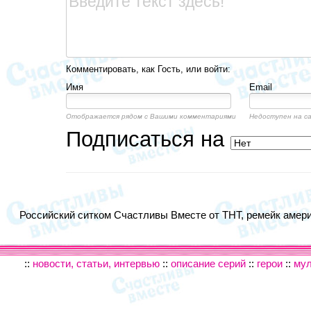
Комментировать, как Гость, или войти:
Имя
Email
Отображается рядом с Вашими комментариями
Недоступен на с
Подписаться на
Российский ситком Счастливы Вместе от ТНТ, ремейк америк
::
новости, статьи, интервью
::
описание серий
::
герои
::
му