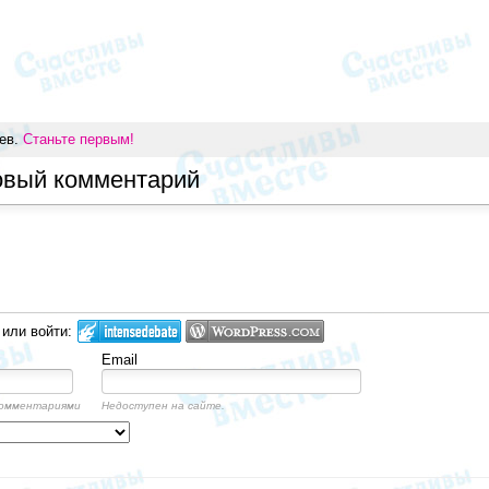
иев.
Станьте первым!
овый комментарий
 или войти:
Email
комментариями
Недоступен на сайте.