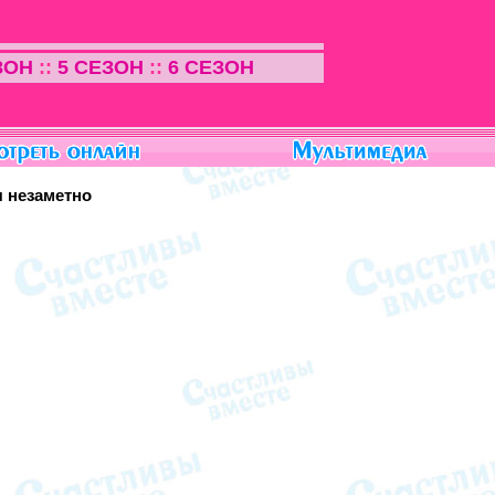
ЗОН
::
5 СЕЗОН
::
6 СЕЗОН
я незаметно