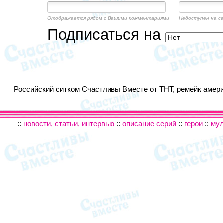
Отображается рядом с Вашими комментариями
Недоступен на с
Подписаться на
Российский ситком Счастливы Вместе от ТНТ, ремейк америк
::
новости, статьи, интервью
::
описание серий
::
герои
::
му