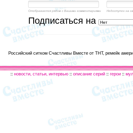
Отображается рядом с Вашими комментариями
Недоступен на с
Подписаться на
Российский ситком Счастливы Вместе от ТНТ, ремейк америк
::
новости, статьи, интервью
::
описание серий
::
герои
::
му