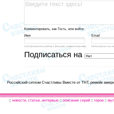
Комментировать, как Гость, или войти:
Имя
Email
Отображается рядом с Вашими комментариями
Недоступен на с
Подписаться на
Российский ситком Счастливы Вместе от ТНТ, ремейк америк
::
новости, статьи, интервью
::
описание серий
::
герои
::
му