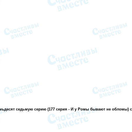
мьдесят седьмую серию (177 серия - И у Ромы бывают не обломы) 