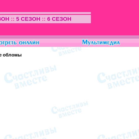
ЗОН
::
5 СЕЗОН
::
6 СЕЗОН
не обломы