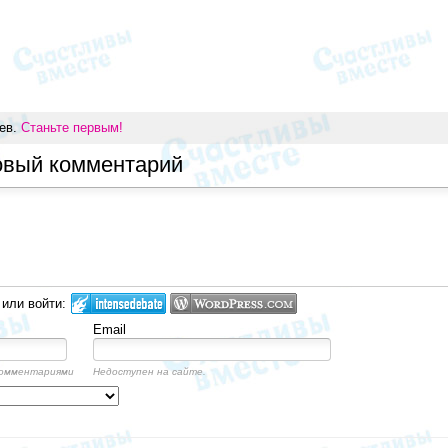
иев.
Станьте первым!
овый комментарий
 или войти:
Email
комментариями
Недоступен на сайте.