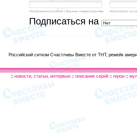
Отображается рядом с Вашими комментариями
Недоступен на с
Подписаться на
Российский ситком Счастливы Вместе от ТНТ, ремейк америк
::
новости, статьи, интервью
::
описание серий
::
герои
::
му