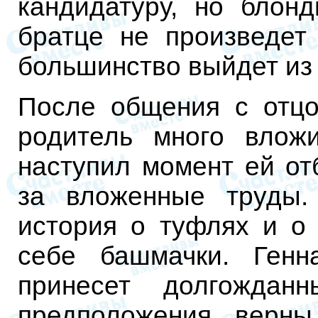
кандидатуру, но блон
братце не произведет
большинство выйдет из
После общения с отцо
родитель много влож
наступил момент ей от
за вложенные труды.
история о туфлях и о 
себе башмачки. Генн
принесет долгождан
предположения верны