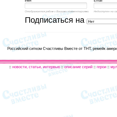
Имя
Email
Отображается рядом с Вашими комментариями
Недоступен на с
Подписаться на
Российский ситком Счастливы Вместе от ТНТ, ремейк америк
::
новости, статьи, интервью
::
описание серий
::
герои
::
му