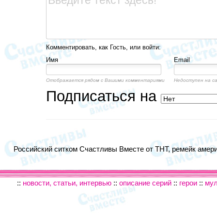
Комментировать, как Гость, или войти:
Имя
Email
Отображается рядом с Вашими комментариями
Недоступен на с
Подписаться на
Российский ситком Счастливы Вместе от ТНТ, ремейк америк
::
новости, статьи, интервью
::
описание серий
::
герои
::
му