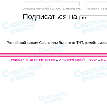
Отображается рядом с Вашими комментариями
Недоступен на с
Подписаться на
Российский ситком Счастливы Вместе от ТНТ, ремейк америк
::
новости, статьи, интервью
::
описание серий
::
герои
::
му