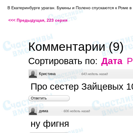
В Екатеринбурге ураган. Букины и Полено спускаются к Роме в 
<<< Предыдущая, 223 серия
Комментарии
(
9
)
Сортировать по:
Дата
Р
Кристина
·
643 недель назад
Про сестер Зайцевых 1
Ответить
дима
·
606 недель назад
ну фигня