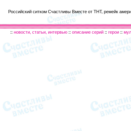
Российский ситком Счастливы Вместе от ТНТ, ремейк америк
::
новости, статьи, интервью
::
описание серий
::
герои
::
му