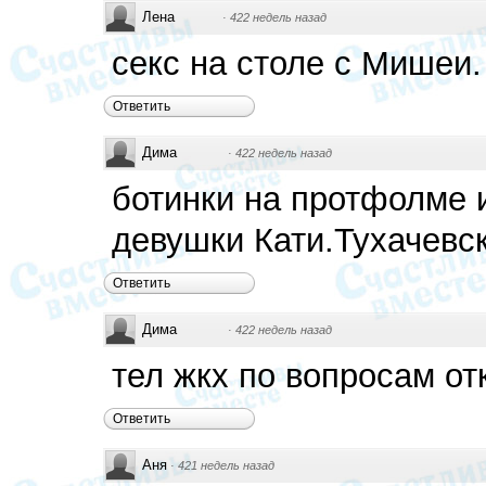
Лена
·
422 недель назад
секс на столе с Мишеи.
Ответить
Дима
·
422 недель назад
ботинки на протфолме 
девушки Кати.Тухачевск
Ответить
Дима
·
422 недель назад
тел жкх по вопросам от
Ответить
Аня
·
421 недель назад