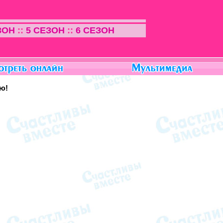
ЗОН
::
5 СЕЗОН
::
6 СЕЗОН
ею!