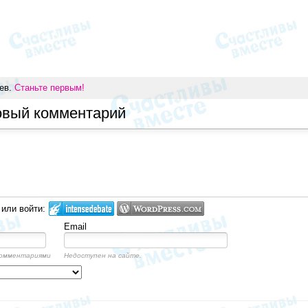
иев.
Станьте первым!
овый комментарий
 или войти:
Email
комментариями
Недоступен на сайте.