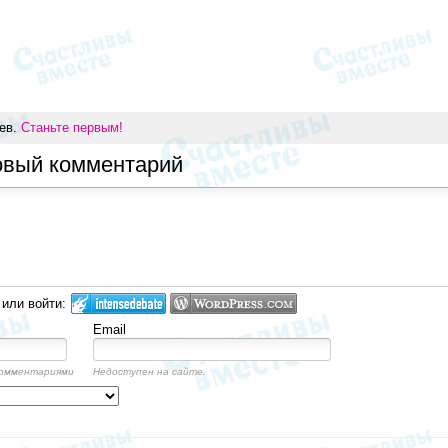
иев.
Станьте первым!
овый комментарий
 или войти:
Email
комментариями
Недоступен на сайте.