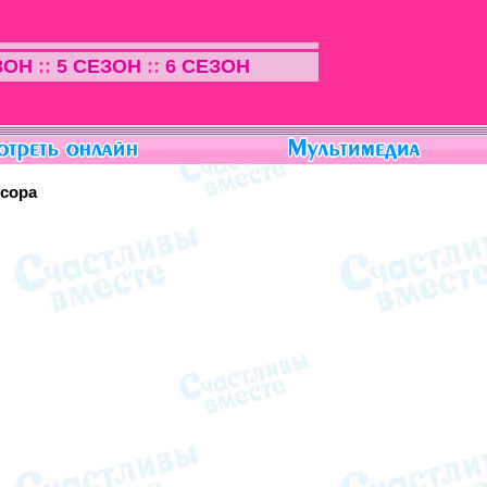
ЗОН
::
5 СЕЗОН
::
6 СЕЗОН
усора