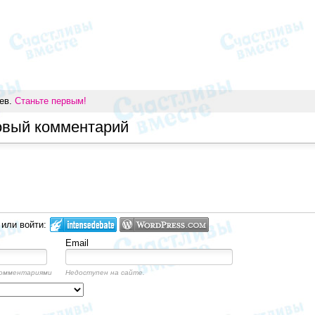
иев.
Станьте первым!
овый комментарий
 или войти:
Email
комментариями
Недоступен на сайте.