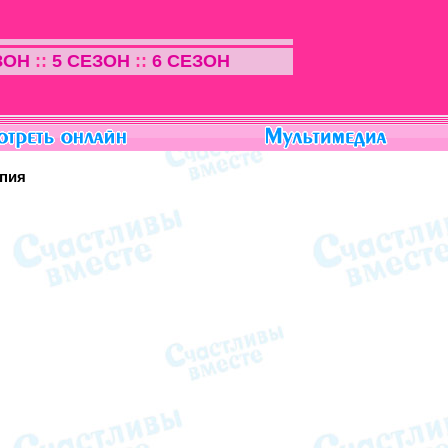
ЗОН
::
5 СЕЗОН
::
6 СЕЗОН
апия