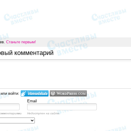
иев.
Станьте первым!
овый комментарий
 или войти:
Email
комментариями
Недоступен на сайте.