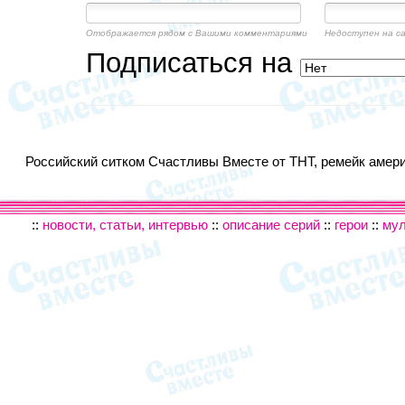
Отображается рядом с Вашими комментариями
Недоступен на с
Подписаться на
Российский ситком Счастливы Вместе от ТНТ, ремейк америк
::
новости, статьи, интервью
::
описание серий
::
герои
::
му