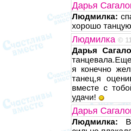
Дарья Сагал
Людмилка:
спа
хорошо танцуют!
Людмилка
© 1
Дарья Сагало
танцевала.Еще
я конечно же
танец,я оцен
вместе с тобо
удачи!
Дарья Сагал
Людмилка:
Вы