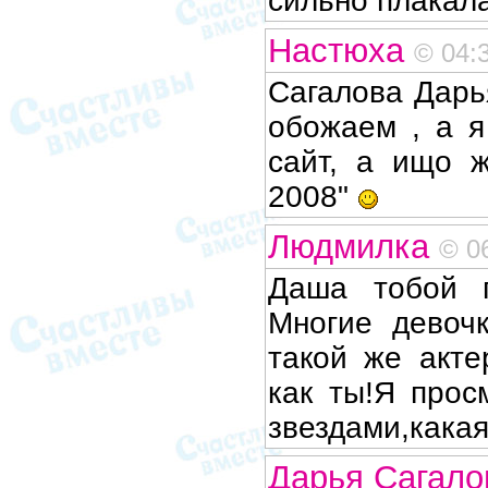
сильно плакала!
Настюха
© 04:
Сагалова Дарь
обожаем , а я
сайт, а ищо 
2008"
Людмилка
© 0
Даша тобой п
Многие девоч
такой же акте
как ты!Я прос
звездами,кака
Дарья Сагал