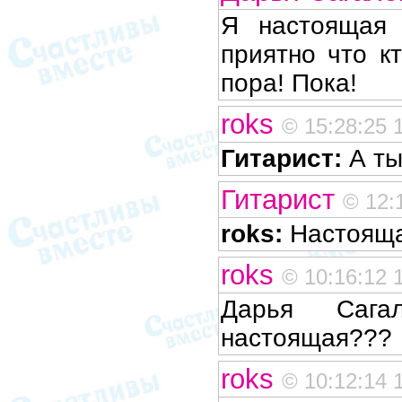
Я настоящая
приятно что кт
пора! Пока!
roks
© 15:28:25 
Гитарист:
А ты
Гитарист
© 12:
roks:
Настояща
roks
© 10:16:12 
Дарья Сага
настоящая???
roks
© 10:12:14 