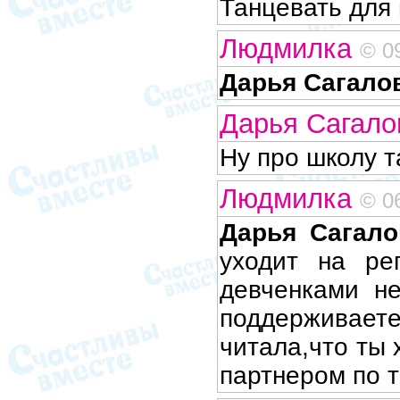
Танцевать для 
Людмилка
© 0
Дарья Сагало
Дарья Сагал
Ну про школу т
Людмилка
© 0
Дарья Сагало
уходит на ре
девченками не
поддерживаете
читала,что ты 
партнером по 