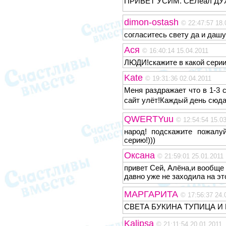
ПРИВЕТ УСИМ. СЕЛеал Д
dimon-ostash
© 22:47:57 18.
согласитесь свету да и дашу
Ася
© 16:40:14 15.04.2011
ЛЮДИ!скажите в какой сери
Kate
© 19:31:36 02.04.2011
Меня раздражает что в 1-3 с
сайт улёт!Каждый день сюда
QWERTYuu
© 12:54:54 15.0
народ! подскажите пожалу
серию!)))
Оксана
© 21:59:01 25.01.2011
привет Сей, Алёна,и вообще 
давно уже не заходила на эт
МАРГАРИТА
© 17:56:37 24.
СВЕТА БУКИНА ТУПИЦА 
Kalipsa
© 21:11:54 20.01.2011