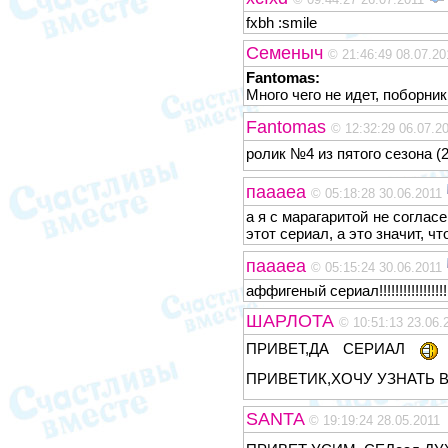
fxbh :smile
Семеныч
© 21:46:49 08.07.20
Fantomas:
Много чего не идет, поборник
Fantomas
© 12:32:29 06.07.2
ролик №4 из пятого сезона (
паааеа
© 05:18:28 30.06.2011
а я с марагаритой не согласе
этот сериал, а это значит, что 
паааеа
© 05:15:24 30.06.2011
аффигеный сериал!!!!!!!!!!!!!!!!!!!!!!!!
ШАРЛОТА
© 10:51:13 23.06.
ПРИВЕТ,ДА СЕРИАЛ
ПРИВЕТИК,ХОЧУ УЗНАТЬ 
SANTA
© 19:19:24 28.05.2011