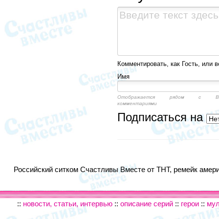
Комментировать, как Гость, или в
Имя
Отображается рядом с Ва
комментариями
Подписаться на
Российский ситком Счастливы Вместе от ТНТ, ремейк америк
::
новости, статьи, интервью
::
описание серий
::
герои
::
му