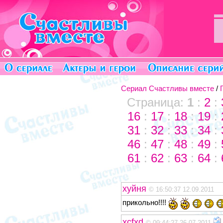
Сериал Счастливы вместе
/
Страница:
1
:
2
:
16
:
17
:
18
:
19
:
31
:
32
:
33
:
34
:
46
:
47
:
48
:
49
:
61
:
62
:
63
:
64
:
хуйня
© 16:50:37 12.09.2011
прикольно!!!!
xcfxd
© 09:44:27 26.07.2011