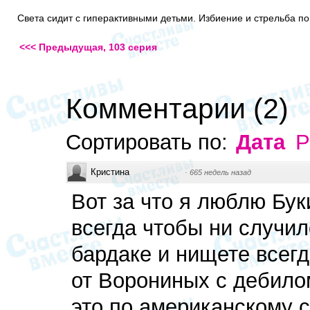
Света сидит с гиперактивными детьми. Избиение и стрельба по
<<< Предыдущая, 103 серия
Комментарии
(
2
)
Сортировать по:
Дата
Р
Кристина
·
665 недель назад
Вот за что я люблю Бу
всегда чтобы ни случил
бардаке и нищете всегд
от Ворониных с дебилом
это по американскому 