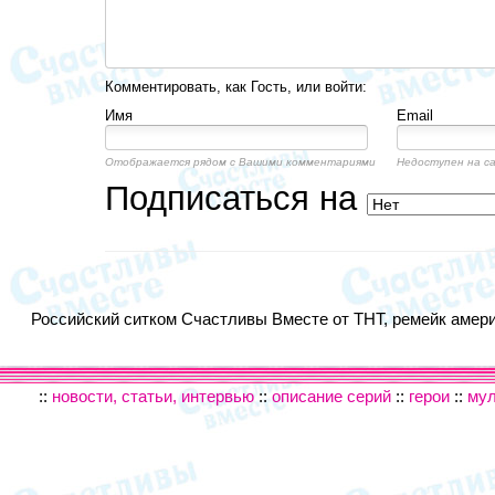
Комментировать, как Гость, или войти:
Имя
Email
Отображается рядом с Вашими комментариями
Недоступен на с
Подписаться на
Российский ситком Счастливы Вместе от ТНТ, ремейк америк
::
новости, статьи, интервью
::
описание серий
::
герои
::
му