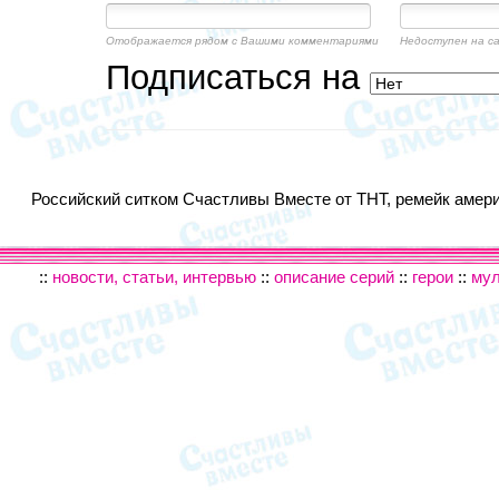
Отображается рядом с Вашими комментариями
Недоступен на с
Подписаться на
Российский ситком Счастливы Вместе от ТНТ, ремейк америк
::
новости, статьи, интервью
::
описание серий
::
герои
::
му