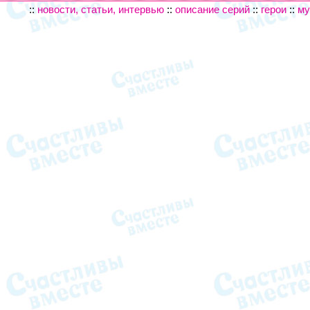
::
новости, статьи, интервью
::
описание серий
::
герои
::
му